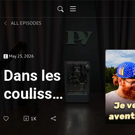
ALL EPISODES
May 25, 2026
Dans les
coulisses
de la
1K
Race